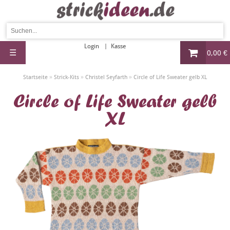
Login
Kasse
☰
0,00 €
»
»
»
Startseite
Strick-Kits
Christel Seyfarth
Circle of Life Sweater gelb XL
Circle of Life Sweater gelb
XL