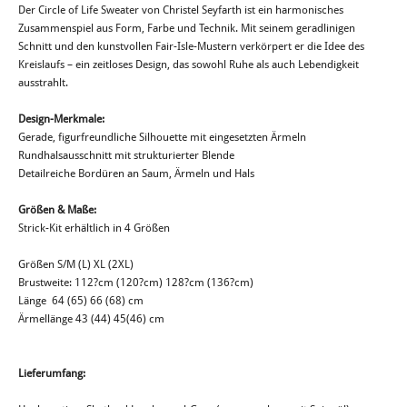
Der Circle of Life Sweater von Christel Seyfarth ist ein harmonisches
Zusammenspiel aus Form, Farbe und Technik. Mit seinem geradlinigen
Schnitt und den kunstvollen Fair-Isle-Mustern verkörpert er die Idee des
Kreislaufs – ein zeitloses Design, das sowohl Ruhe als auch Lebendigkeit
ausstrahlt.
Design-Merkmale:
Gerade, figurfreundliche Silhouette mit eingesetzten Ärmeln
Rundhalsausschnitt mit strukturierter Blende
Detailreiche Bordüren an Saum, Ärmeln und Hals
Größen & Maße:
Strick-Kit erhältlich in 4 Größen
Größen S/M (L) XL (2XL)
Brustweite: 112?cm (120?cm) 128?cm (136?cm)
Länge 64 (65) 66 (68) cm
Ärmellänge 43 (44) 45(46) cm
Lieferumfang: