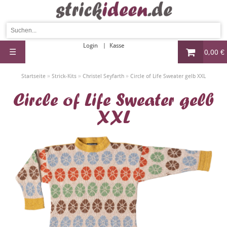
Login
Kasse
☰
0,00 €
»
»
»
Startseite
Strick-Kits
Christel Seyfarth
Circle of Life Sweater gelb XXL
Circle of Life Sweater gelb
XXL