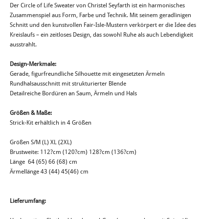
Der Circle of Life Sweater von Christel Seyfarth ist ein harmonisches
Zusammenspiel aus Form, Farbe und Technik. Mit seinem geradlinigen
Schnitt und den kunstvollen Fair-Isle-Mustern verkörpert er die Idee des
Kreislaufs – ein zeitloses Design, das sowohl Ruhe als auch Lebendigkeit
ausstrahlt.
Design-Merkmale:
Gerade, figurfreundliche Silhouette mit eingesetzten Ärmeln
Rundhalsausschnitt mit strukturierter Blende
Detailreiche Bordüren an Saum, Ärmeln und Hals
Größen & Maße:
Strick-Kit erhältlich in 4 Größen
Größen S/M (L) XL (2XL)
Brustweite: 112?cm (120?cm) 128?cm (136?cm)
Länge 64 (65) 66 (68) cm
Ärmellänge 43 (44) 45(46) cm
Lieferumfang: