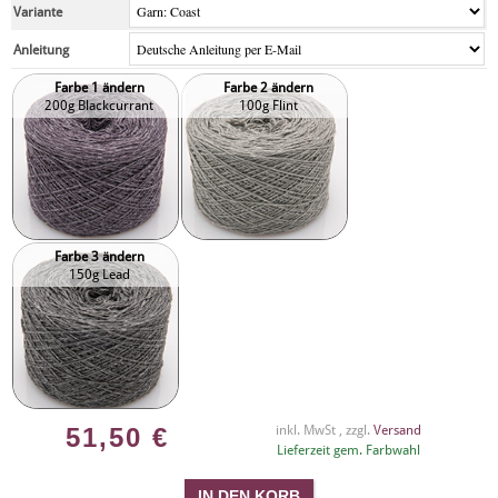
Variante
Anleitung
Farbe 1 ändern
Farbe 2 ändern
200g Blackcurrant
100g Flint
Farbe 3 ändern
150g Lead
51,50
€
inkl. MwSt , zzgl.
Versand
Lieferzeit gem. Farbwahl