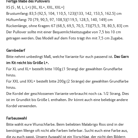
Fertige Maße des Pullovers
XS (S , M, L, L+) [XL, XL+, XXL, XXL+]
Brustumfang: 83,5 (92,5, 104, 110,5, 123)[133, 142, 153,5, 162.5] cm
Hüftumfang: 70 (79, 90,5, 97, 108,5)[119,5, 128,5, 140, 149] cm
Rückenlänge, ohne Kragen: 67 (68,5, 69,5, 70,5, 73)[75,5, 78, 80,5, 83] cm
Der Pullover sollte mit einer Bequemlichkeitszugabe von 7,5 bis 10 cm
getragen werden. Das Modell auf dem Foto trägt ihn mit 7,5 cm Zugabe.
Garnbedarf
Bitte nehmt unbedingt Maß, welche Variante für euch passend ist.
Das Garn
im Kit reicht bis Größe L+.
Für XL und XL+ bestellt bitte 100g (1 Strang) der gewählten Grundfarbe
hinzu.
Für XXL und XXL+ bestellt bitte 200g (2 Stränge) der gewählten Grundfarbe
hinzu.
Die Kordel der geschlossenen Variante verbraucht noch ca. 1/2 Strang. Dies
ist im Grundkit bis Größe L enthalten. Ihr könnt auch eine beliebige andere
Kordel verwenden.
Farbauswahl
Bitte wählt eure Wunschfarbe. Beim beliebten Malabrigo Rios sind in der
benötigen Menge oft nicht alle Farben lieferbar. Sucht euch eine Farbe aus,
die zu euch passt. Unsere Auswahl ist ein Vorschlag, der nicht den Bildern