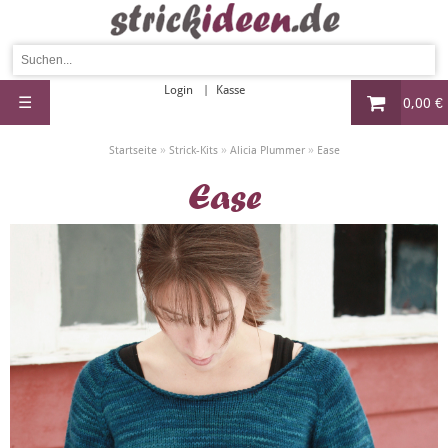
Login
Kasse
☰
0,00 €
»
»
»
Startseite
Strick-Kits
Alicia Plummer
Ease
Ease