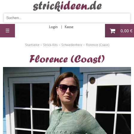
Login
Kasse
☰
0,00 €
»
»
»
Startseite
Strick-Kits
Schwedenherz
Florence (Coast)
Florence (Coast)