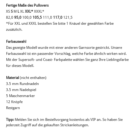
Fertige Maße des Pullovers
XS
S
M
L
XL
XXL*
XXXL*
82,0
95,0
100,0
105,5
111,0
117,0
121,5
*Für XXL und XXXL bestellen Sie bitte 1 Knäuel der gewählten Farbe
zusätzlich.
Farbauswahl
Das gezeigte Modell wurde mit einer anderen Garnsorte gestrickt. Unsere
Farbauswahl ist ein passender Vorschlag, welche Farbe ähnlich wirken wird.
Mit der Supersoft- und Coast- Farbpalette wählen Sie ganz Ihre Lieblingsfarbe
für dieses Modell.
Material
(nicht enthalten)
3.5 mm Rundnadeln
3.5 mm Nadelspiel
5 Maschenmarker
12 Knöpfe
Restgarn
Tipp:
Melden Sie sich im Bestellvorgang kostenlos als VIP an. So haben Sie
jederzeit Zugriff auf die gekauften Strickanleitungen.