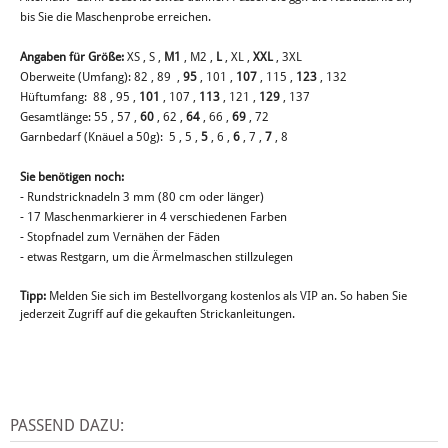
bis Sie die Maschenprobe erreichen.
Angaben für Größe:
XS , S ,
M1
, M2 ,
L
, XL ,
XXL
, 3XL
Oberweite (Umfang): 82 , 89 ,
95
, 101 ,
107
, 115 ,
123
, 132
Hüftumfang: 88 , 95 ,
101
, 107 ,
113
, 121 ,
129
, 137
Gesamtlänge: 55 , 57 ,
60
, 62 ,
64
, 66 ,
69
, 72
Garnbedarf (Knäuel a 50g): 5 , 5 ,
5
, 6 ,
6
, 7 ,
7
, 8
Sie benötigen noch:
- Rundstricknadeln 3 mm (80 cm oder länger)
- 17 Maschenmarkierer in 4 verschiedenen Farben
- Stopfnadel zum Vernähen der Fäden
- etwas Restgarn, um die Ärmelmaschen stillzulegen
Tipp:
Melden Sie sich im Bestellvorgang kostenlos als VIP an. So haben Sie
jederzeit Zugriff auf die gekauften Strickanleitungen.
PASSEND DAZU: