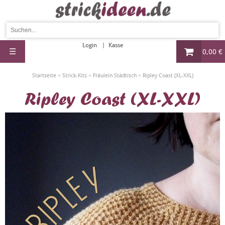
Login
Kasse
☰
0,00 €
»
»
»
Startseite
Strick-Kits
Fräulein Städtisch
Ripley Coast (XL-XXL)
Ripley Coast (XL-XXL)