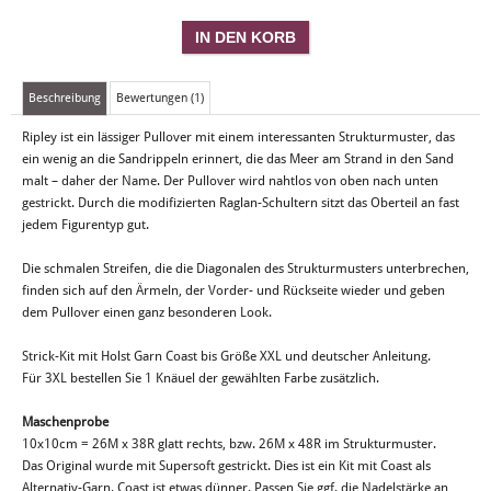
Beschreibung
Bewertungen (1)
Ripley ist ein lässiger Pullover mit einem interessanten Strukturmuster, das
ein wenig an die Sandrippeln erinnert, die das Meer am Strand in den Sand
malt – daher der Name. Der Pullover wird nahtlos von oben nach unten
gestrickt. Durch die modifizierten Raglan-Schultern sitzt das Oberteil an fast
jedem Figurentyp gut.
Die schmalen Streifen, die die Diagonalen des Strukturmusters unterbrechen,
finden sich auf den Ärmeln, der Vorder- und Rückseite wieder und geben
dem Pullover einen ganz besonderen Look.
Strick-Kit mit Holst Garn Coast bis Größe XXL und deutscher Anleitung.
Für 3XL bestellen Sie 1 Knäuel der gewählten Farbe zusätzlich.
Maschenprobe
10x10cm = 26M x 38R glatt rechts, bzw. 26M x 48R im Strukturmuster.
Das Original wurde mit Supersoft gestrickt. Dies ist ein Kit mit Coast als
Alternativ-Garn. Coast ist etwas dünner. Passen Sie ggf. die Nadelstärke an,