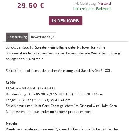
29,50
€
inkl. MwSt , zzgl.
Versand
Lieferzeit gem. Farbwahl
Beschreibung
Bewertungen (0)
Strickt den Soulful Sweater - ein luftig leichter Pullover für kühle
Sommerabende mit einem verspielten Lacemuster am Vorderteil und eng
anliegenden 3/4-Ärmeln.
Strickkit mit exklusiver deutscher Anleitung und Garn bis Größe XXL.
Größe
XXS-XS-S (M1-M2-L1) L2-XL-XXL
Brustumfang: 81.5-85.90.5 (97.5-101-106) 111.5-120-132 cm
Länge: 37-37-37 (39-39-39) 39-41-41 cm
Strickkit wird mit Holst Garn Coast geliefert. Im Original wird Holst Garn
Noble verwendet, das leider nicht mehr produziert wird.
Nadeln
Rundstricknadeln in 3 mm und 2,5 mm Dicke oder die Dicke mit der die