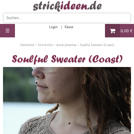
Login
Kasse
☰
0,00 €
»
»
»
Startseite
Strick-Kits
Anna Johanna
Soulful Sweater (Coast)
Soulful Sweater (Coast)