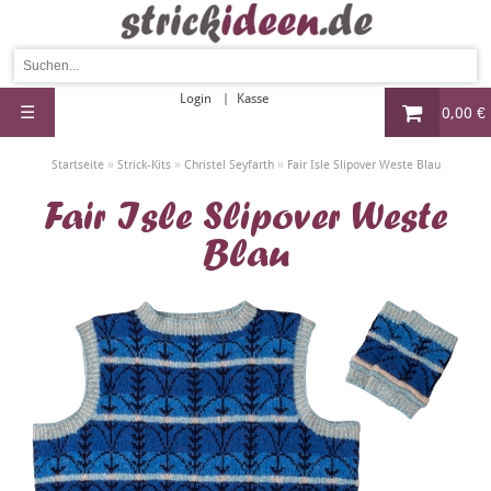
Login
Kasse
☰
0,00 €
»
»
»
Startseite
Strick-Kits
Christel Seyfarth
Fair Isle Slipover Weste Blau
Fair Isle Slipover Weste
Blau