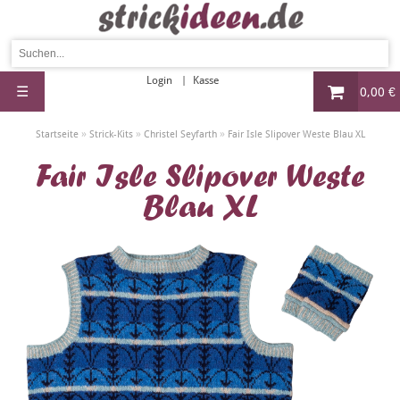
Login
Kasse
☰
0,00 €
»
»
»
Startseite
Strick-Kits
Christel Seyfarth
Fair Isle Slipover Weste Blau XL
Fair Isle Slipover Weste
Blau XL