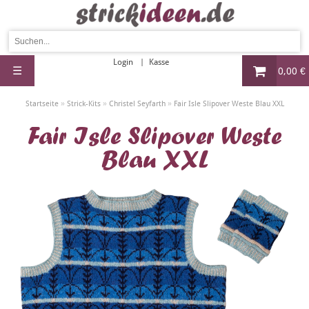
Login
Kasse
☰
0,00 €
»
»
»
Startseite
Strick-Kits
Christel Seyfarth
Fair Isle Slipover Weste Blau XXL
Fair Isle Slipover Weste
Blau XXL