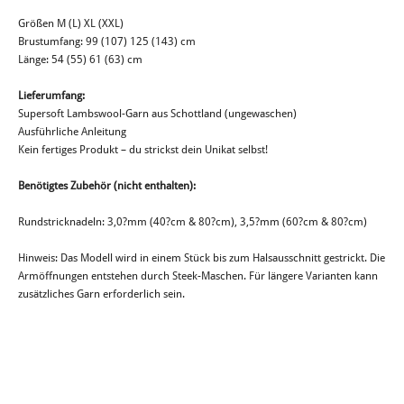
Größen M (L) XL (XXL)
Brustumfang: 99 (107) 125 (143) cm
Länge: 54 (55) 61 (63) cm
Lieferumfang:
Supersoft Lambswool-Garn aus Schottland (ungewaschen)
Ausführliche Anleitung
Kein fertiges Produkt – du strickst dein Unikat selbst!
Benötigtes Zubehör (nicht enthalten):
Rundstricknadeln: 3,0?mm (40?cm & 80?cm), 3,5?mm (60?cm & 80?cm)
Hinweis: Das Modell wird in einem Stück bis zum Halsausschnitt gestrickt. Die
Armöffnungen entstehen durch Steek-Maschen. Für längere Varianten kann
zusätzliches Garn erforderlich sein.