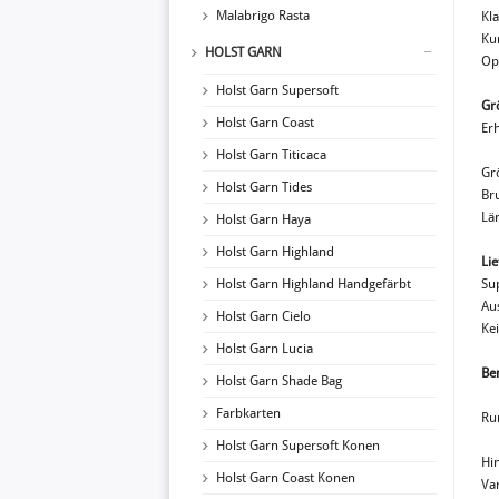
Malabrigo Rasta
Kla
Kur
HOLST GARN
Op
Holst Garn Supersoft
Gr
Holst Garn Coast
Erh
Holst Garn Titicaca
Gr
Holst Garn Tides
Br
Lä
Holst Garn Haya
Holst Garn Highland
Li
Holst Garn Highland Handgefärbt
Su
Au
Holst Garn Cielo
Kei
Holst Garn Lucia
Ben
Holst Garn Shade Bag
Farbkarten
Ru
Holst Garn Supersoft Konen
Hi
Holst Garn Coast Konen
Var