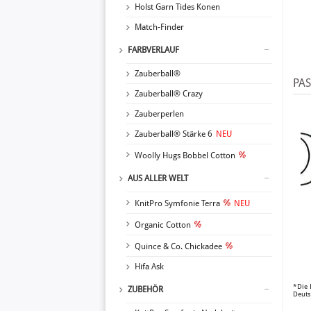
Holst Garn Tides Konen
Match-Finder
FARBVERLAUF
Zauberball®
PA
Zauberball® Crazy
Zauberperlen
Zauberball® Stärke 6
NEU
Woolly Hugs Bobbel Cotton
AUS ALLER WELT
KnitPro Symfonie Terra
NEU
Organic Cotton
Quince & Co. Chickadee
Hifa Ask
*Die 
ZUBEHÖR
Deuts