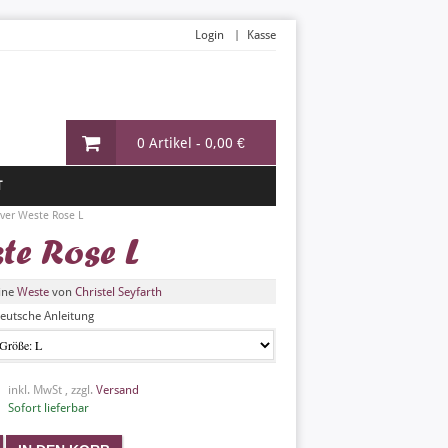
Login
Kasse
0 Artikel -
0,00 €
T
pover Weste Rose L
ste Rose L
ine
Weste
von
Christel Seyfarth
eutsche Anleitung
inkl. MwSt , zzgl.
Versand
Sofort lieferbar