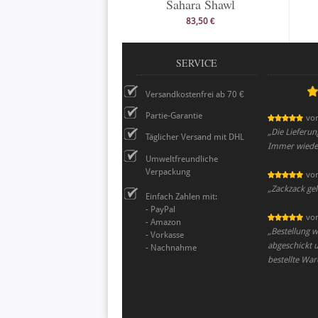
Sahara Shawl
83,50 €
SERVICE
Versandkostenfrei ab 70 €
Partie-Garantie
vo
„
Die Lieferun
Täglicher Versand mit DHL
Immer wieder
Umweltfreundliche
Verpackung
vo
„
Zackzack gel
Einfach Zahlen mit:
- PayPal
vo
- Amazon
„
Bestellung w
- Vorkasse
abgeschickt 
- Nachnahme
bestellte War