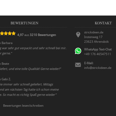
BEWERTUNGEN
KONTAKT
strickideen.de
4,97
aus
3210
Bewertungen
Instenweg 17
23623
Ahrensbök
n
Barbara
g war sehr gut verpackt und sehr schnell bei mir.
WhatsApp Text-Chat
 gerne.
”
+49 176 46547511
E-Mail:
n
Beate
info@strickideen.de
iefert, und eine tolle Qualität! Gerne wieder!
”
n
Gabi Z.
ie immer sehr schnell geliefert. Mittags
und am nächsten Tag hatte ich schon meine
e. So macht es richtig Spaß gerne wieder
”
Bewertungen lesen/schreiben