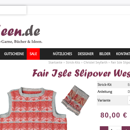
GUTSCHEINE
SALE
NÜTZLICHES
DESIGNER
BILDER
KONTAK
»
»
»
Startseite
Strick-Kits
Christel Seyfarth
Fair Isle Sli
Fair Isle Slipover We
Strick-Kit
E
Anleitung
D
Variante
80,00
€