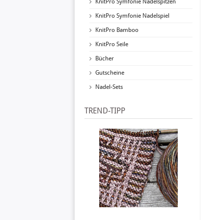
KnitPro Symfonie Nadelspitzen
KnitPro Symfonie Nadelspiel
KnitPro Bamboo
KnitPro Seile
Bücher
Gutscheine
Nadel-Sets
TREND-TIPP