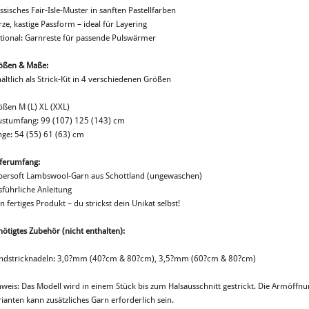
ssisches Fair-Isle-Muster in sanften Pastellfarben
ze, kastige Passform – ideal für Layering
tional: Garnreste für passende Pulswärmer
ößen & Maße:
ältlich als Strick-Kit in 4 verschiedenen Größen
ößen M (L) XL (XXL)
ustumfang: 99 (107) 125 (143) cm
nge: 54 (55) 61 (63) cm
eferumfang:
persoft Lambswool-Garn aus Schottland (ungewaschen)
sführliche Anleitung
n fertiges Produkt – du strickst dein Unikat selbst!
ötigtes Zubehör (nicht enthalten):
ndstricknadeln: 3,0?mm (40?cm & 80?cm), 3,5?mm (60?cm & 80?cm)
nweis: Das Modell wird in einem Stück bis zum Halsausschnitt gestrickt. Die Armöffn
ianten kann zusätzliches Garn erforderlich sein.