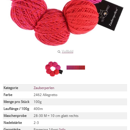
Vollbild
Kategorie
Zauberperlen
Farbe
2462 Allegretto
Menge pro Stück
100g
Lauflänge / 100g
400m
Maschenprobe
28-30 M = 10 cm glatt rechts
Nadelstärke
2-3
Garnstärke
Fingering 14wpi
Info