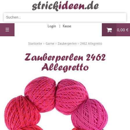
Login
Kasse
☰
0,00 €
»
»
»
Startseite
Garne
Zauberperlen
2462 Allegretto
Zauberperlen 2462
Allegretto