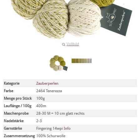
Vollbild
Kategorie
Zauberperlen
Farbe
2464 Tenerezza
Menge pro Stück
100g
Lauflänge / 100g
400m
Maschenprobe
28-30 M = 10 cm glatt rechts
Nadelstärke
2-3
Garnstärke
Fingering 14wpi
Info
Zusammensetzung
100% Schurwolle