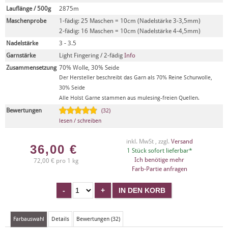
Lauflänge / 500g
2875m
Maschenprobe
1-fädig: 25 Maschen = 10cm (Nadelstärke 3-3,5mm)
2-fädig: 16 Maschen = 10cm (Nadelstärke 4-4,5mm)
Nadelstärke
3 - 3.5
Garnstärke
Light Fingering / 2-fädig
Info
Zusammensetzung
70% Wolle, 30% Seide
Der Hersteller beschreibt das Garn als 70% Reine Schurwolle,
30% Seide
Alle Holst Garne stammen aus mulesing-freien Quellen.
Bewertungen
(32)
lesen / schreiben
inkl. MwSt , zzgl.
Versand
36,00
€
1 Stück sofort lieferbar*
Ich benötige mehr
72,00 € pro 1 kg
Farb-Partie anfragen
Farbauswahl
Details
Bewertungen (32)