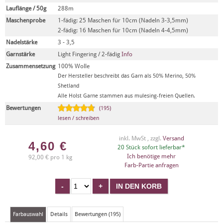
Lauflänge / 50g
288m
Maschenprobe
1-fädig: 25 Maschen für 10cm (Nadeln 3-3,5mm)
2-fädig: 16 Maschen für 10cm (Nadeln 4-4,5mm)
Nadelstärke
3 - 3,5
Garnstärke
Light Fingering / 2-fädig
Info
Zusammensetzung
100% Wolle
Der Hersteller beschreibt das Garn als 50% Merino, 50%
Shetland
Alle Holst Garne stammen aus mulesing-freien Quellen.
Bewertungen
(195)
lesen / schreiben
inkl. MwSt , zzgl.
Versand
4,60
€
20 Stück sofort lieferbar*
Ich benötige mehr
92,00 € pro 1 kg
Farb-Partie anfragen
Farbauswahl
Details
Bewertungen (195)