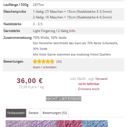
Lauflänge / 500g
2875m
Maschenprobe
1-fädig: 25 Maschen = 10cm (Nadelstärke 3-3,5mm)
2-fädig: 16 Maschen = 10cm (Nadelstärke 4-4,5mm)
Nadelstärke
3 - 3.5
Garnstärke
Light Fingering / 2-fädig
Info
Zusammensetzung
70% Wolle, 30% Seide
Der Hersteller beschreibt das Garn als 70% Reine Schurwolle,
30% Seide
Alle Holst Garne stammen aus mulesing-freien Quellen.
Bewertungen
(32)
lesen / schreiben
36,00
€
inkl. MwSt , zzgl.
Versand
nicht lieferbar
72,00 € pro 1 kg
Erinnere mich
Farbauswahl
Details
Bewertungen (32)