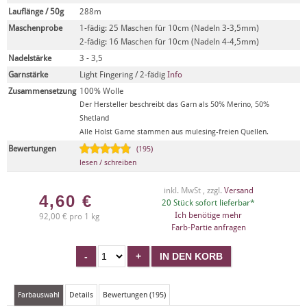
Lauflänge / 50g
288m
Maschenprobe
1-fädig: 25 Maschen für 10cm (Nadeln 3-3,5mm)
2-fädig: 16 Maschen für 10cm (Nadeln 4-4,5mm)
Nadelstärke
3 - 3,5
Garnstärke
Light Fingering / 2-fädig
Info
Zusammensetzung
100% Wolle
Der Hersteller beschreibt das Garn als 50% Merino, 50%
Shetland
Alle Holst Garne stammen aus mulesing-freien Quellen.
Bewertungen
(195)
lesen / schreiben
inkl. MwSt , zzgl.
Versand
4,60
€
20 Stück sofort lieferbar*
Ich benötige mehr
92,00 € pro 1 kg
Farb-Partie anfragen
Farbauswahl
Details
Bewertungen (195)