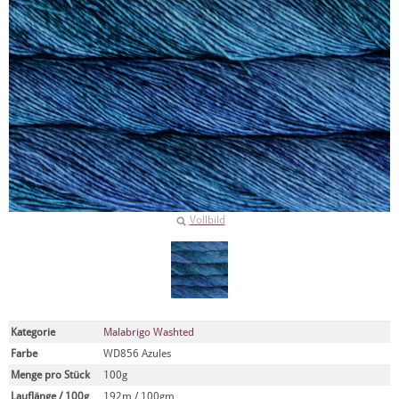
Vollbild
Kategorie
Malabrigo Washted
Farbe
WD856 Azules
Menge pro Stück
100g
Lauflänge / 100g
192m / 100gm