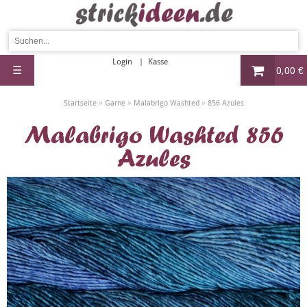
Login
Kasse
☰
0,00 €
»
»
»
Startseite
Garne
Malabrigo Washted
856 Azules
Malabrigo Washted 856
Azules