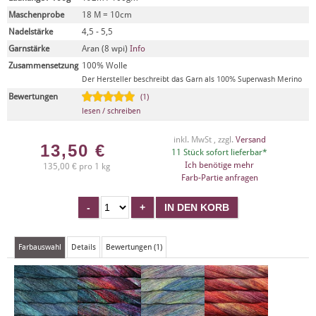
Maschenprobe
18 M = 10cm
Nadelstärke
4,5 - 5,5
Garnstärke
Aran (8 wpi)
Info
Zusammensetzung
100% Wolle
Der Hersteller beschreibt das Garn als 100% Superwash Merino
Bewertungen
(1)
lesen / schreiben
inkl. MwSt , zzgl.
Versand
13,50
€
11 Stück sofort lieferbar*
Ich benötige mehr
135,00 € pro 1 kg
Farb-Partie anfragen
Farbauswahl
Details
Bewertungen (1)