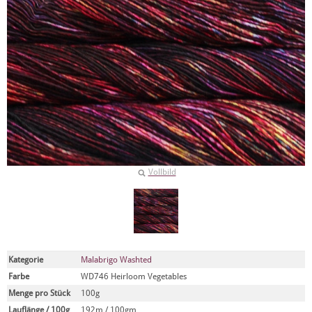
Vollbild
Kategorie
Malabrigo Washted
Farbe
WD746 Heirloom Vegetables
Menge pro Stück
100g
Lauflänge / 100g
192m / 100gm