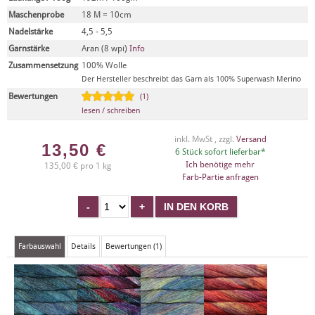
Maschenprobe
18 M = 10cm
Nadelstärke
4,5 - 5,5
Garnstärke
Aran (8 wpi)
Info
Zusammensetzung
100% Wolle
Der Hersteller beschreibt das Garn als 100% Superwash Merino
Bewertungen
(1)
lesen / schreiben
inkl. MwSt , zzgl.
Versand
13,50
€
6 Stück sofort lieferbar*
Ich benötige mehr
135,00 € pro 1 kg
Farb-Partie anfragen
Farbauswahl
Details
Bewertungen (1)