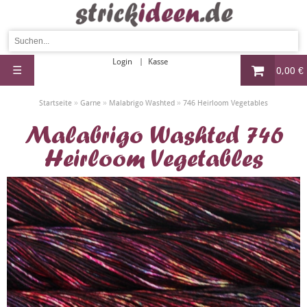
Login
Kasse
☰
0,00 €
»
»
»
Startseite
Garne
Malabrigo Washted
746 Heirloom Vegetables
Malabrigo Washted 746
Heirloom Vegetables