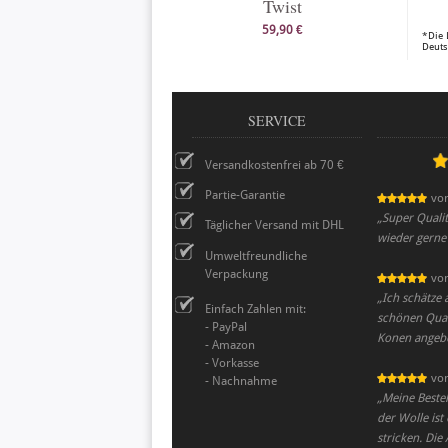
Twist
59,90 €
*Die 
Deuts
SERVICE
Versandkostenfrei ab 70 €
Partie-Garantie
vo
„
Super Qualit
Täglicher Versand mit DHL
wieder gerne 
Umweltfreundliche
Verpackung
vo
„
Ich schätze 
Einfach Zahlen mit:
schönen Quali
- PayPal
Konen angeb
- Amazon
- Vorkasse
vo
- Nachnahme
„
Meine Bestel
der Wolle ist
stricken. Die