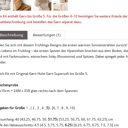
es Kit enthält Garn bis Größe 5. Für die Größen 6-10 benötigen Sie weitere Knäule der 
uktbeschreibung und bestellen das Garn separat dazu.
Beschreibung
Bewertungen (1)
len Sie sich mit diesem Frühlings-Designs die ersten warmen Sonnenstrahlen zurück! C
s Lebens im Frühling – die ersten Spitzen der Hyazinthen brechen aus dem Boden, di
rd mit Farbmustern, estnischem Inlay (Roosimine) und Spitzen. Dabei spiegelt jeder A
eder.
ick-Kit mit Original-Garn Holst Garn Supersoft bis Größe 5.
schenprobe
x10cm = 24M x 35R glatt rechts nach dem Spannen
gaben für Größe:
1 , ( 2 , 3 , 4 ,
5)
, [6, 7 ,
8
, 9, 10]
lsumfang: 40 (43.25, 46.75, 50,
51.75
) [53.25, 56.75, 60, 61.75, 63.25] cm
fe des Halsausschnitts: 4.5 (4.5, 5.75, 5.75,
6.25
) [6.25, 6.75, 6.75, 7.5, 7.5] cm