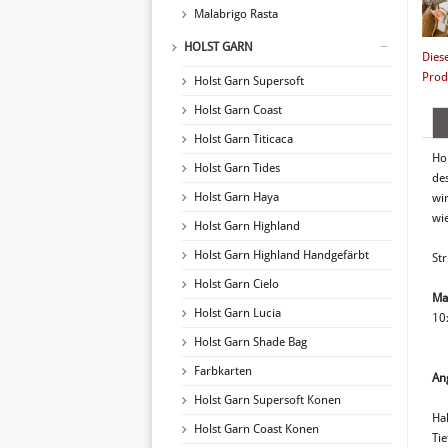
Malabrigo Rasta
HOLST GARN
Dies
Prod
Holst Garn Supersoft
Holst Garn Coast
Holst Garn Titicaca
Ho
Holst Garn Tides
de
Holst Garn Haya
wi
wi
Holst Garn Highland
Holst Garn Highland Handgefärbt
Str
Holst Garn Cielo
Ma
Holst Garn Lucia
10
Holst Garn Shade Bag
Farbkarten
An
Holst Garn Supersoft Konen
Ha
Holst Garn Coast Konen
Tie