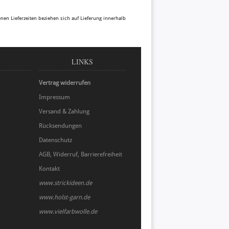
benen Lieferzeiten beziehen sich auf Lieferung innerhalb
LINKS
Vertrag widerrufen
Impressum
Versand & Zahlung
Rücksendungen
Datenschutz
AGB, Widerruf, Barrierefreiheit
Kontakt
www.strickideen.de
www.holst-garn.de
www.vielfarbwolle.de