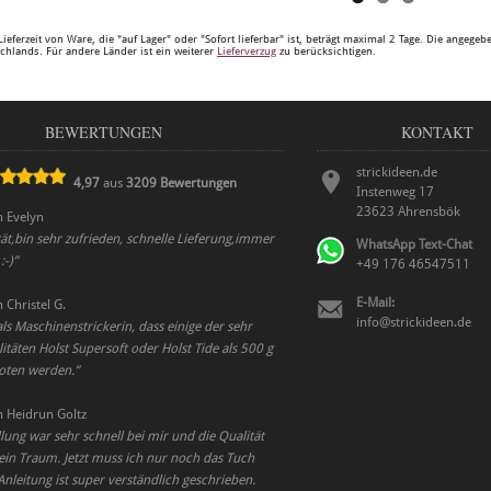
Lieferzeit von Ware, die "auf Lager" oder "Sofort lieferbar" ist, beträgt maximal 2 Tage. Die angege
chlands. Für andere Länder ist ein weiterer
Lieferverzug
zu berücksichtigen.
BEWERTUNGEN
KONTAKT
strickideen.de
4,97
aus
3209
Bewertungen
Instenweg 17
23623
Ahrensbök
n
Evelyn
ät,bin sehr zufrieden, schnelle Lieferung,immer
WhatsApp Text-Chat
:-)
”
+49 176 46547511
E-Mail:
n
Christel G.
info@strickideen.de
als Maschinenstrickerin, dass einige der sehr
täten Holst Supersoft oder Holst Tide als 500 g
oten werden.
”
n
Heidrun Goltz
lung war sehr schnell bei mir und die Qualität
 ein Traum. Jetzt muss ich nur noch das Tuch
 Anleitung ist super verständlich geschrieben.