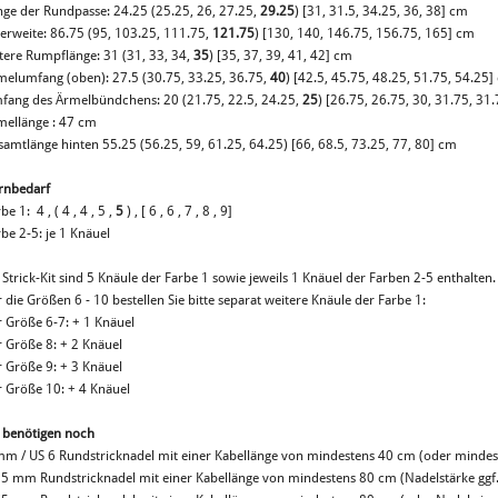
nge der Rundpasse: 24.25 (25.25, 26, 27.25,
29.25
) [31, 31.5, 34.25, 36, 38] cm
erweite: 86.75 (95, 103.25, 111.75,
121.75
) [130, 140, 146.75, 156.75, 165] cm
tere Rumpflänge: 31 (31, 33, 34,
35
) [35, 37, 39, 41, 42] cm
melumfang (oben): 27.5 (30.75, 33.25, 36.75,
40
) [42.5, 45.75, 48.25, 51.75, 54.25
fang des Ärmelbündchens: 20 (21.75, 22.5, 24.25,
25
) [26.75, 26.75, 30, 31.75, 31
mellänge : 47 cm
samtlänge hinten 55.25 (56.25, 59, 61.25, 64.25) [66, 68.5, 73.25, 77, 80] cm
rnbedarf
be 1: 4 , ( 4 , 4 , 5 ,
5
) , [ 6 , 6 , 7 , 8 , 9]
be 2-5: je 1 Knäuel
Strick-Kit sind 5 Knäule der Farbe 1 sowie jeweils 1 Knäuel der Farben 2-5 enthalten.
 die Größen 6 - 10 bestellen Sie bitte separat weitere Knäule der Farbe 1:
r Größe 6-7: + 1 Knäuel
r Größe 8: + 2 Knäuel
r Größe 9: + 3 Knäuel
r Größe 10: + 4 Knäuel
e benötigen noch
mm / US 6 Rundstricknadel mit einer Kabellänge von mindestens 40 cm (oder mindes
25 mm Rundstricknadel mit einer Kabellänge von mindestens 80 cm (Nadelstärke gg