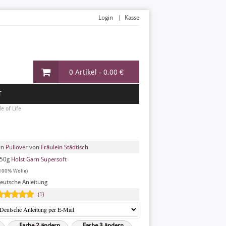
Login
Kasse
0 Artikel -
0,00 €
T
le of Life
in
Pullover
von
Fräulein Städtisch
50g
Holst Garn Supersoft
100% Wolle)
eutsche Anleitung
(1)
Farbe 2 ändern
Farbe 3 ändern