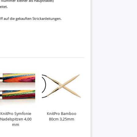
e Nummer kleiner als Hauptnadel)
itet.
ff auf die gekauften Strickanleitungen.
KnitPro Symfonie
KnitPro Bamboo
KnitPro Symfonie
Nadelspitzen 4,00
80cm 3,25mm
Nadelspitzen 3,25
mm
mm