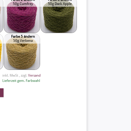
50g Cumfrey
50g Dark Apple
Farbe 5 ändern
50g Verbena
inkl. MwSt , zzgl.
Versand
Lieferzeit gem. Farbwahl