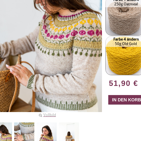
250g Oatmeal
Farbe 4 ändern
50g Old Gold
51,90
€
Vollbild