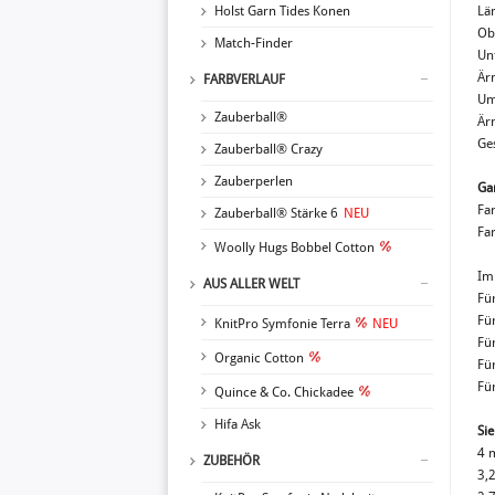
Holst Garn Tides Konen
Lä
Ob
Match-Finder
Un
Är
FARBVERLAUF
Um
Zauberball®
Är
Ge
Zauberball® Crazy
Zauberperlen
Ga
Far
Zauberball® Stärke 6
NEU
Far
Woolly Hugs Bobbel Cotton
Im 
AUS ALLER WELT
Für
Fü
KnitPro Symfonie Terra
NEU
Fü
Organic Cotton
Fü
Fü
Quince & Co. Chickadee
Hifa Ask
Si
4 
ZUBEHÖR
3,