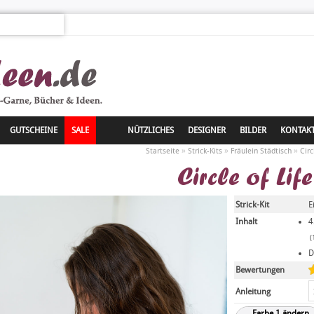
GUTSCHEINE
SALE
NÜTZLICHES
DESIGNER
BILDER
KONTAK
»
»
»
Startseite
Strick-Kits
Fräulein Städtisch
Circ
Circle of Life
Strick-Kit
E
Inhalt
4
(
D
Bewertungen
Anleitung
Farbe 1 ändern