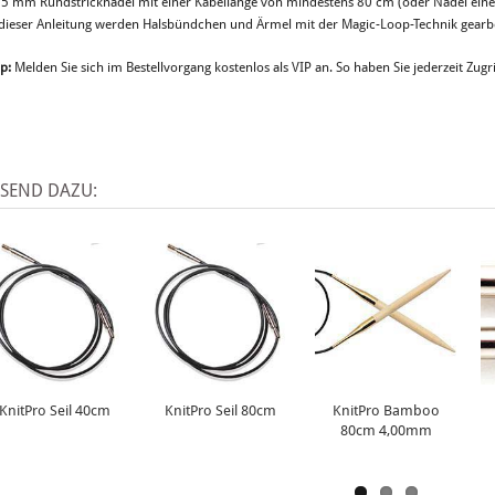
75 mm Rundstricknadel mit einer Kabellänge von mindestens 80 cm (oder Nadel ein
 dieser Anleitung werden Halsbündchen und Ärmel mit der Magic-Loop-Technik gearbe
p:
Melden Sie sich im Bestellvorgang kostenlos als VIP an. So haben Sie jederzeit Zugri
SSEND DAZU:
KnitPro Seil 40cm
KnitPro Seil 80cm
KnitPro Bamboo
80cm 4,00mm