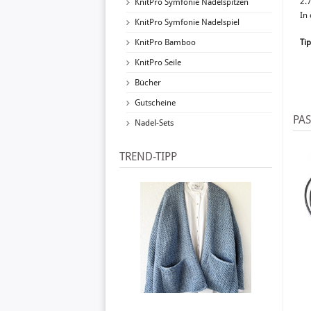
2.
KnitPro Symfonie Nadelspitzen
In
KnitPro Symfonie Nadelspiel
KnitPro Bamboo
Tip
KnitPro Seile
Bücher
Gutscheine
PA
Nadel-Sets
TREND-TIPP