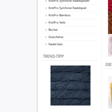
KnitPro Symfonie Nadelspitzen
KnitPro Symfonie Nadelspiel
KnitPro Bamboo
KnitPro Seile
Bücher
Gutscheine
Nadel-Sets
TREND-TIPP
DIE