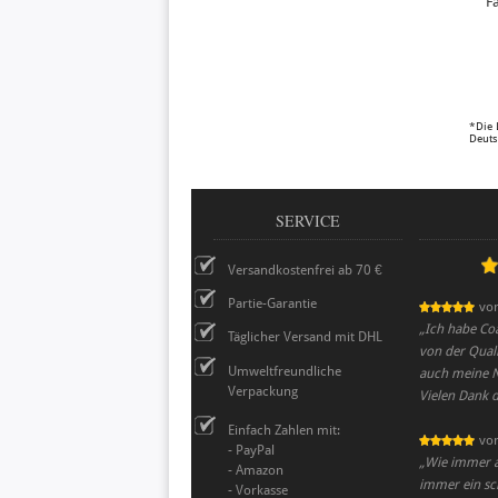
F
*Die 
Deuts
SERVICE
Versandkostenfrei ab 70 €
Partie-Garantie
vo
„
Ich habe Coa
Täglicher Versand mit DHL
von der Quali
Umweltfreundliche
auch meine N
Verpackung
Vielen Dank 
Einfach Zahlen mit:
vo
- PayPal
„
Wie immer al
- Amazon
immer ein sc
- Vorkasse