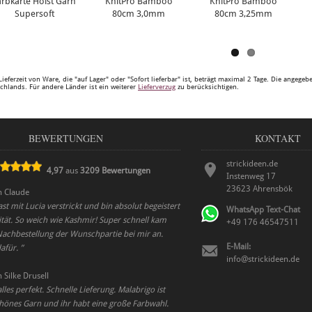
arbkarte Holst Garn
KnitPro Bamboo
KnitPro Bamboo
Supersoft
80cm 3,0mm
80cm 3,25mm
Lieferzeit von Ware, die "auf Lager" oder "Sofort lieferbar" ist, beträgt maximal 2 Tage. Die angege
chlands. Für andere Länder ist ein weiterer
Lieferverzug
zu berücksichtigen.
BEWERTUNGEN
KONTAKT
strickideen.de
4,97
aus
3209
Bewertungen
Instenweg 17
23623
Ahrensbök
n
Claude
st mit Lucia verstrickt und bin absolut begeistert
WhatsApp Text-Chat
tät. So weich wie Kashmir! Super schnell kam
+49 176 46547511
achbestellung der Wunschpartie bei mir an.
E-Mail:
dafür.
”
info@strickideen.de
n
Silke Drusell
les perfekt. Schnelle Lieferung. Malabrigo ist
hönes Garn und ihr habt eine große Farbwahl.