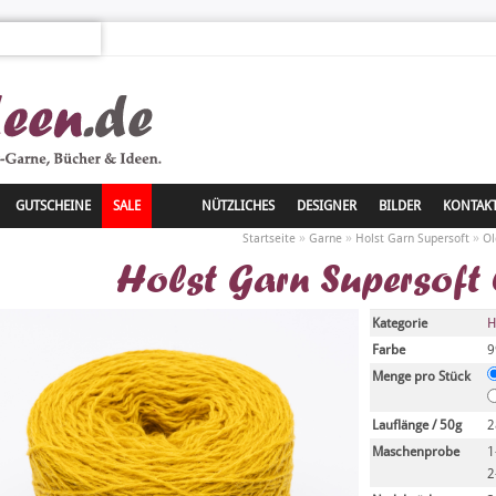
GUTSCHEINE
SALE
NÜTZLICHES
DESIGNER
BILDER
KONTAK
»
»
»
Startseite
Garne
Holst Garn Supersoft
Ol
Holst Garn Supersoft
Kategorie
H
Farbe
9
Menge pro Stück
Lauflänge / 50g
2
Maschenprobe
1
2