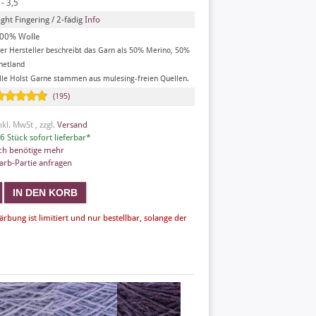
 - 3,5
ight Fingering / 2-fädig
Info
00% Wolle
er Hersteller beschreibt das Garn als 50% Merino, 50%
hetland
lle Holst Garne stammen aus mulesing-freien Quellen.
(195)
nkl. MwSt , zzgl.
Versand
6 Stück sofort lieferbar*
ch benötige mehr
arb-Partie anfragen
ärbung ist limitiert und nur bestellbar, solange der