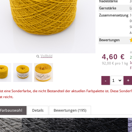
Nadelstärke
3
Garnstärke
L
Zusammensetzung
1
D
S
A
Bewertungen
i
4,60
€
Vollbild
2
I
92,00 € pro 1 kg
F
ist eine Sonderfarbe, die nicht Bestandteil der aktuellen Farbpalette ist. Diese Sonderf
t reicht.
Farbauswahl
Details
Bewertungen (195)