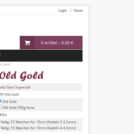
Login
Kasse
0 Artikel -
0,00 €
T
d Gold
 Old Gold
olst Garn Supersoft
99 Old Gold
Old Gold
Old Gold 500g Kone
88m
-fädig: 25 Maschen für 10cm (Nadeln 3-3,5mm)
-fädig: 16 Maschen für 10cm (Nadeln 4-4,5mm)