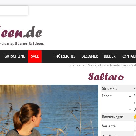
GUTSCHEINE
SALE
NÜTZLICHES
DESIGNER
BILDER
KONTAK
»
»
»
Startseite
Strick-Kits
Schwedenherz
Sal
Saltaro
Strick-Kit
E
Inhalt
3
(
D
Bewertungen
Variante