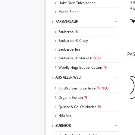
3.
Holst Garn Tides Konen
5 
Match-Finder
Tip
FARBVERLAUF
Zauberball®
Zauberball® Crazy
Zauberperlen
PA
Zauberball® Stärke 6
NEU
Woolly Hugs Bobbel Cotton
AUS ALLER WELT
KnitPro Symfonie Terra
NEU
Organic Cotton
Quince & Co. Chickadee
Hifa Ask
ZUBEHÖR