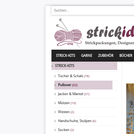
STRICK-KITS
GARNE
ZUBEHÖR
BÜCHER
STRICK-KITS
Tücher & Schals
(78)
Pullover
(32)
Jacken & Mäntel
(37)
Mützen
(10)
Westen
(2)
Handschuhe, Stulpen
(6)
Socken
(3)