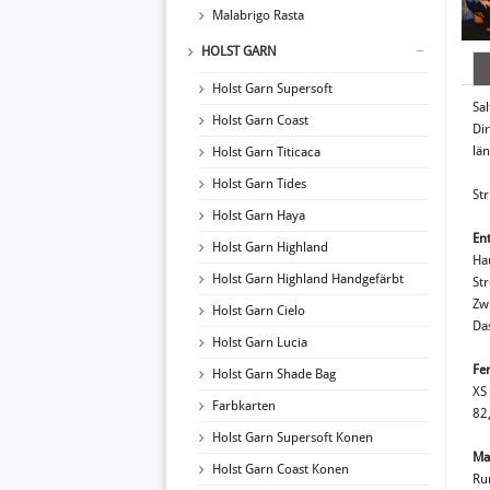
Malabrigo Rasta
HOLST GARN
Holst Garn Supersoft
Sal
Holst Garn Coast
Di
län
Holst Garn Titicaca
Holst Garn Tides
Str
Holst Garn Haya
En
Holst Garn Highland
Ha
Holst Garn Highland Handgefärbt
Str
Zw
Holst Garn Cielo
Da
Holst Garn Lucia
Fe
Holst Garn Shade Bag
XS
Farbkarten
82
Holst Garn Supersoft Konen
Ma
Holst Garn Coast Konen
Ru