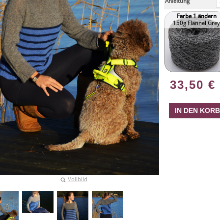
Anleitung
Farbe 1 ändern
150g Flannel Grey
33,50
€
Vollbild