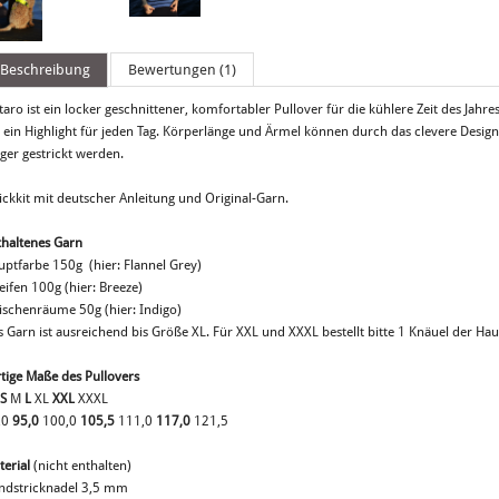
Beschreibung
Bewertungen (1)
taro ist ein locker geschnittener, komfortabler Pullover für die kühlere Zeit des Jahre
r ein Highlight für jeden Tag. Körperlänge und Ärmel können durch das clevere Desi
ger gestrickt werden.
ickkit mit deutscher Anleitung und Original-Garn.
thaltenes Garn
uptfarbe 150g (hier: Flannel Grey)
eifen 100g (hier: Breeze)
ischenräume 50g (hier: Indigo)
s Garn ist ausreichend bis Größe XL. Für XXL und XXXL bestellt bitte 1 Knäuel der Ha
rtige Maße des Pullovers
S
M
L
XL
XXL
XXXL
,0
95,0
100,0
105,5
111,0
117,0
121,5
terial
(nicht enthalten)
ndstricknadel 3,5 mm