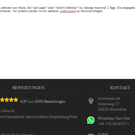
Lieferzeit von Ware, die "auf Lager" oder "Sofort lieferbar" ist, beträgt maximal 2 Tage. Die angege
chlands. Für andere Länder ist ein weiterer
Lieferverzug
zu berücksichtigen.
BEWERTUNGEN
KONTAKT
strickideen.de
4,97
aus
3209
Bewertungen
Instenweg 17
23623
Ahrensbök
n
Silvia W.
nd freundlicher Service! Meine Empfehlung!Tolle
WhatsApp Text-Chat
+49 176 46547511
E-Mail: