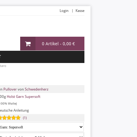
Login
Kasse
0 Artikel -
0,00 €
T
taro
in
Pullover
von
Schwedenherz
00g
Holst Garn Supersoft
100% Wolle)
eutsche Anleitung
(1)