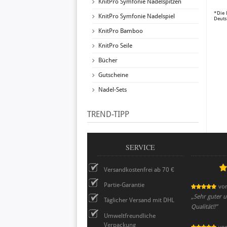
KnitPro Symfonie Nadelspitzen
*Die 
KnitPro Symfonie Nadelspiel
Deuts
KnitPro Bamboo
KnitPro Seile
Bücher
Gutscheine
Nadel-Sets
TREND-TIPP
SERVICE
Versandkostenfrei ab 70 €
Partie-Garantie
vo
„
Sehr guter u
Täglicher Versand mit DHL
Qualität!!
”
Umweltfreundliche
Verpackung