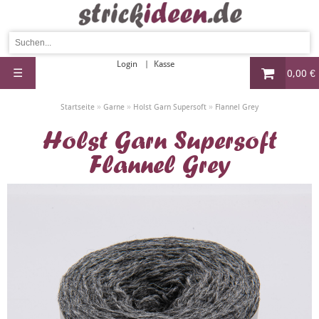
Login
Kasse
☰
0,00 €
»
»
»
Startseite
Garne
Holst Garn Supersoft
Flannel Grey
Holst Garn Supersoft
Flannel Grey