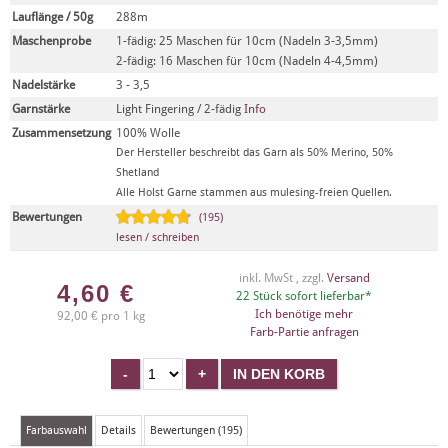
Lauflänge / 50g
288m
Maschenprobe
1-fädig: 25 Maschen für 10cm (Nadeln 3-3,5mm)
2-fädig: 16 Maschen für 10cm (Nadeln 4-4,5mm)
Nadelstärke
3 - 3,5
Garnstärke
Light Fingering / 2-fädig
Info
Zusammensetzung
100% Wolle
Der Hersteller beschreibt das Garn als 50% Merino, 50%
Shetland
Alle Holst Garne stammen aus mulesing-freien Quellen.
Bewertungen
(195)
lesen / schreiben
inkl. MwSt , zzgl.
Versand
4,60
€
22 Stück sofort lieferbar*
Ich benötige mehr
92,00 € pro 1 kg
Farb-Partie anfragen
Farbauswahl
Details
Bewertungen (195)