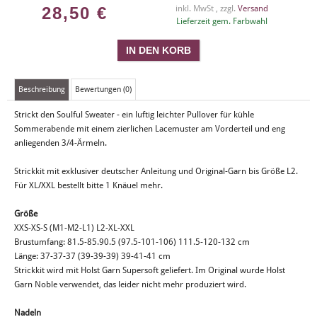
28,50
€
inkl. MwSt , zzgl.
Versand
Lieferzeit gem. Farbwahl
Beschreibung
Bewertungen (0)
Strickt den Soulful Sweater - ein luftig leichter Pullover für kühle
Sommerabende mit einem zierlichen Lacemuster am Vorderteil und eng
anliegenden 3/4-Ärmeln.
Strickkit mit exklusiver deutscher Anleitung und Original-Garn bis Größe L2.
Für XL/XXL bestellt bitte 1 Knäuel mehr.
Größe
XXS-XS-S (M1-M2-L1) L2-XL-XXL
Brustumfang: 81.5-85.90.5 (97.5-101-106) 111.5-120-132 cm
Länge: 37-37-37 (39-39-39) 39-41-41 cm
Strickkit wird mit Holst Garn Supersoft geliefert. Im Original wurde Holst
Garn Noble verwendet, das leider nicht mehr produziert wird.
Nadeln