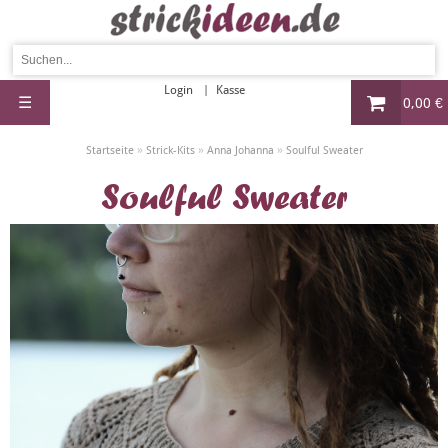
Login
Kasse
☰
0,00 €
»
»
»
Startseite
Strick-Kits
Anna Johanna
Soulful Sweater
Soulful Sweater