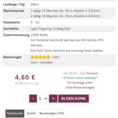
Lauflänge / 50g
288m
Maschenprobe
1-fädig: 25 Maschen für 10cm (Nadeln 3-3,5mm)
2-fädig: 16 Maschen für 10cm (Nadeln 4-4,5mm)
Nadelstärke
3 - 3,5
Garnstärke
Light Fingering / 2-fädig
Info
Zusammensetzung
100% Wolle
Der Hersteller beschreibt das Garn als 50% Merino, 50%
Shetland
Alle Holst Garne stammen aus mulesing-freien Quellen.
Bewertungen
(195)
lesen / schreiben
inkl. MwSt , zzgl.
Versand
4,60
€
19 Stück sofort lieferbar*
Ich benötige mehr
92,00 € pro 1 kg
Farb-Partie anfragen
Farbauswahl
Details
Bewertungen (195)