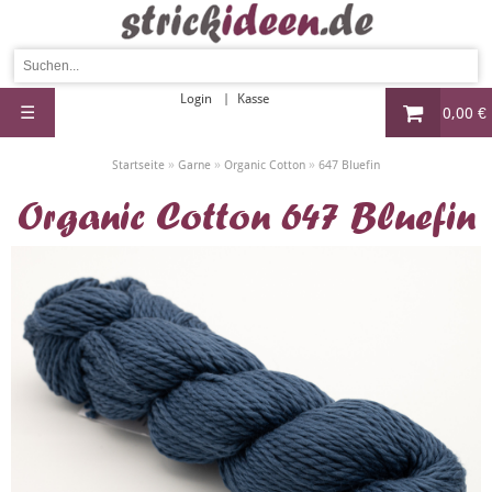
Login
Kasse
☰
0,00 €
»
»
»
Startseite
Garne
Organic Cotton
647 Bluefin
Organic Cotton 647 Bluefin