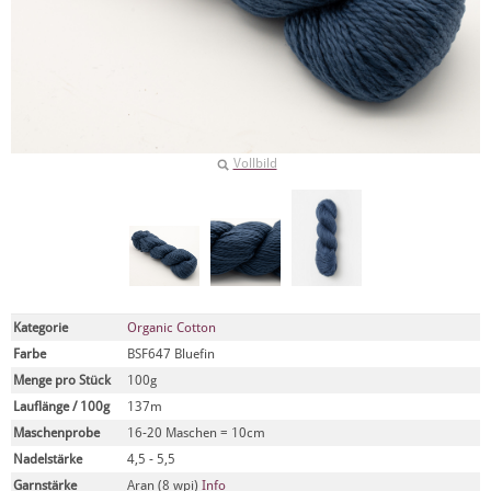
Vollbild
Kategorie
Organic Cotton
Farbe
BSF647 Bluefin
Menge pro Stück
100g
Lauflänge / 100g
137m
Maschenprobe
16-20 Maschen = 10cm
Nadelstärke
4,5 - 5,5
Garnstärke
Aran (8 wpi)
Info