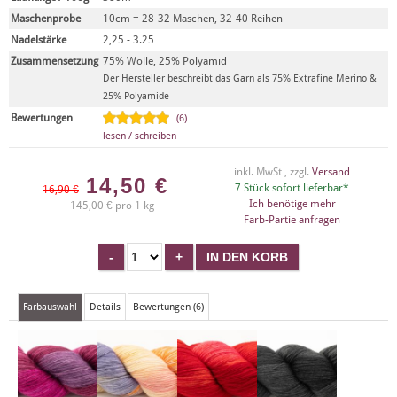
Maschenprobe
10cm = 28-32 Maschen, 32-40 Reihen
Nadelstärke
2,25 - 3.25
Zusammensetzung
75% Wolle, 25% Polyamid
Der Hersteller beschreibt das Garn als 75% Extrafine Merino &
25% Polyamide
Bewertungen
(6)
lesen / schreiben
inkl. MwSt , zzgl.
Versand
14,50
€
7 Stück sofort lieferbar*
16,90 €
Ich benötige mehr
145,00 € pro 1 kg
Farb-Partie anfragen
Farbauswahl
Details
Bewertungen (6)