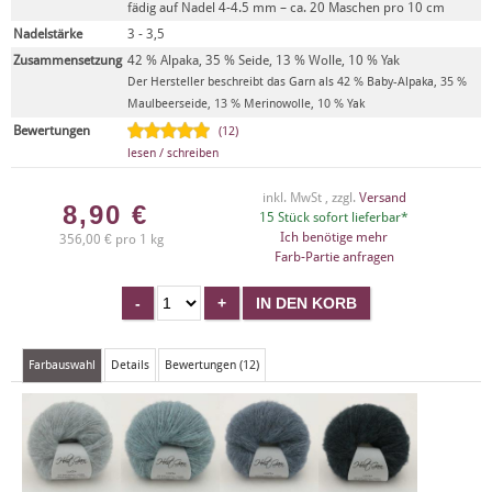
fädig auf Nadel 4-4.5 mm – ca. 20 Maschen pro 10 cm
Nadelstärke
3 - 3,5
Zusammensetzung
42 % Alpaka, 35 % Seide, 13 % Wolle, 10 % Yak
Der Hersteller beschreibt das Garn als 42 % Baby-Alpaka, 35 %
Maulbeerseide, 13 % Merinowolle, 10 % Yak
Bewertungen
(12)
lesen / schreiben
inkl. MwSt , zzgl.
Versand
8,90
€
15 Stück sofort lieferbar*
Ich benötige mehr
356,00 € pro 1 kg
Farb-Partie anfragen
Farbauswahl
Details
Bewertungen (12)