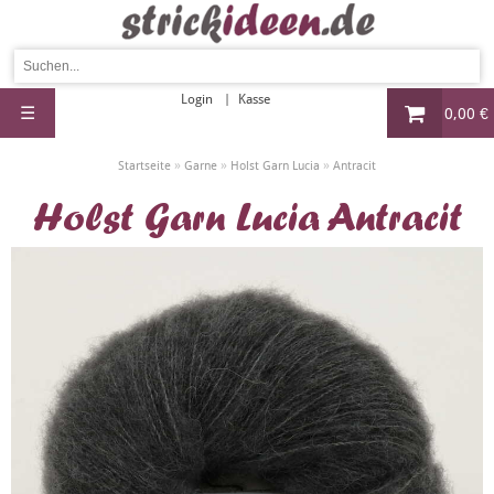
Login
Kasse
☰
0,00 €
»
»
»
Startseite
Garne
Holst Garn Lucia
Antracit
Holst Garn Lucia Antracit