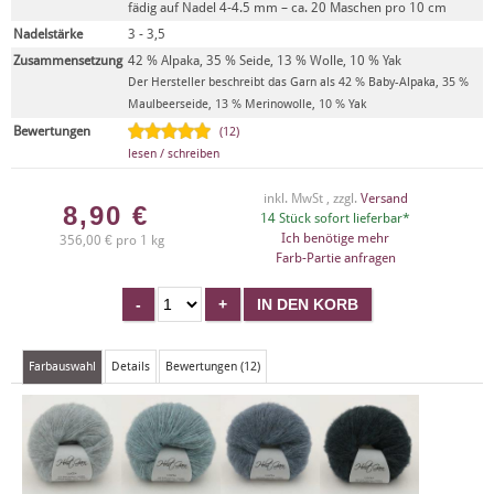
fädig auf Nadel 4-4.5 mm – ca. 20 Maschen pro 10 cm
Nadelstärke
3 - 3,5
Zusammensetzung
42 % Alpaka, 35 % Seide, 13 % Wolle, 10 % Yak
Der Hersteller beschreibt das Garn als 42 % Baby-Alpaka, 35 %
Maulbeerseide, 13 % Merinowolle, 10 % Yak
Bewertungen
(12)
lesen / schreiben
inkl. MwSt , zzgl.
Versand
8,90
€
14 Stück sofort lieferbar*
Ich benötige mehr
356,00 € pro 1 kg
Farb-Partie anfragen
Farbauswahl
Details
Bewertungen (12)