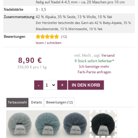
fädig auf Nadel 4-4.5 mm – ca. 20 Maschen pro 10 cm
Nadelstärke
3 - 3,5
Zusammensetzung
42 % Alpaka, 35 % Seide, 13 % Wolle, 10 % Yak
Der Hersteller beschreibt das Garn als 42 % Baby-Alpaka, 35 %
Maulbeerseide, 13 % Merinowolle, 10 % Yak
Bewertungen
(12)
lesen / schreiben
inkl. MwSt , zzgl.
Versand
8,90
€
9 Stück sofort lieferbar*
Ich benötige mehr
356,00 € pro 1 kg
Farb-Partie anfragen
Farbauswahl
Details
Bewertungen (12)