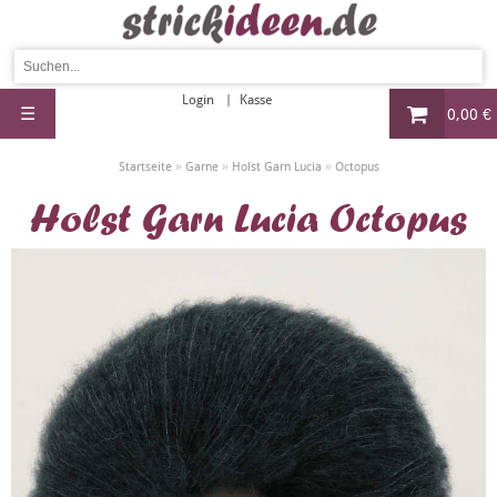
Login
Kasse
☰
0,00 €
»
»
»
Startseite
Garne
Holst Garn Lucia
Octopus
Holst Garn Lucia Octopus