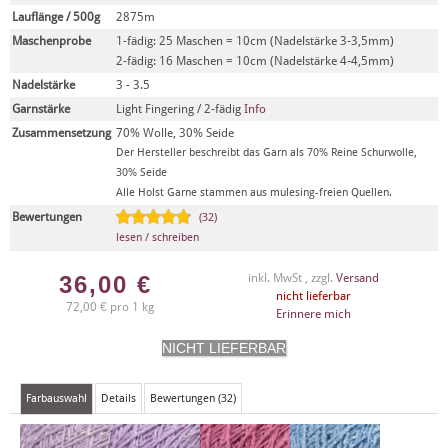
Lauflänge / 500g
2875m
Maschenprobe
1-fädig: 25 Maschen = 10cm (Nadelstärke 3-3,5mm)
2-fädig: 16 Maschen = 10cm (Nadelstärke 4-4,5mm)
Nadelstärke
3 - 3.5
Garnstärke
Light Fingering / 2-fädig
Info
Zusammensetzung
70% Wolle, 30% Seide
Der Hersteller beschreibt das Garn als 70% Reine Schurwolle,
30% Seide
Alle Holst Garne stammen aus mulesing-freien Quellen.
Bewertungen
(32)
lesen / schreiben
36,00
€
inkl. MwSt , zzgl.
Versand
nicht lieferbar
72,00 € pro 1 kg
Erinnere mich
Farbauswahl
Details
Bewertungen (32)