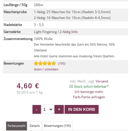
Lauflänge / 50g
288m
Maschenprobe
1-fädig: 25 Maschen für 10cm (Nadeln 3-3,5mm)
2-fädig: 16 Maschen für 10cm (Nadeln 4-4,5mm)
Nadelstärke
3 - 3,5
Garnstärke
Light Fingering / 2-fädig
Info
Zusammensetzung
100% Wolle
Der Hersteller beschreibt das Garn als 50% Merino, 50%
Shetland
Alle Holst Garne stammen aus mulesing-freien Quellen.
Bewertungen
(195)
lesen / schreiben
inkl. MwSt , zzgl.
Versand
4,60
€
20 Stück sofort lieferbar*
Ich benötige mehr
92,00 € pro 1 kg
Farb-Partie anfragen
Farbauswahl
Details
Bewertungen (195)