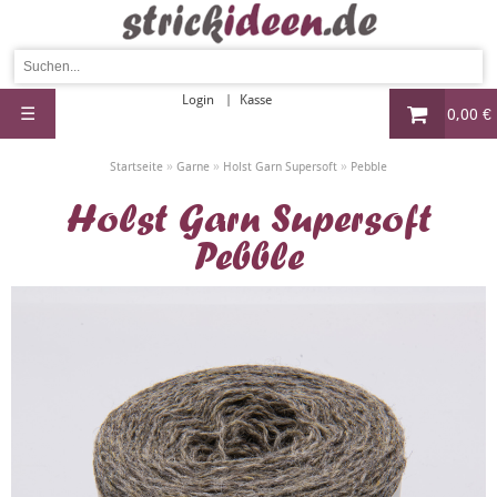
Login
Kasse
☰
0,00 €
»
»
»
Startseite
Garne
Holst Garn Supersoft
Pebble
Holst Garn Supersoft
Pebble