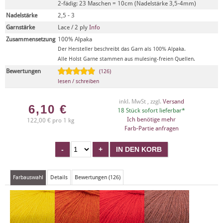
2-fädig: 23 Maschen = 10cm (Nadelstärke 3,5-4mm)
Nadelstärke
2,5 - 3
Garnstärke
Lace / 2 ply
Info
Zusammensetzung
100% Alpaka
Der Hersteller beschreibt das Garn als 100% Alpaka.
Alle Holst Garne stammen aus mulesing-freien Quellen.
Bewertungen
(126)
lesen / schreiben
inkl. MwSt , zzgl.
Versand
6,10
€
18 Stück sofort lieferbar*
Ich benötige mehr
122,00 € pro 1 kg
Farb-Partie anfragen
Farbauswahl
Details
Bewertungen (126)