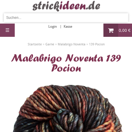
Login
Kasse
☰
0,00 €
»
»
»
Startseite
Garne
Malabrigo Noventa
139 Pocion
Malabrigo Noventa 139
Pocion