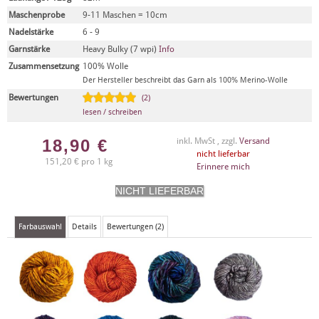
Maschenprobe
9-11 Maschen = 10cm
Nadelstärke
6 - 9
Garnstärke
Heavy Bulky (7 wpi)
Info
Zusammensetzung
100% Wolle
Der Hersteller beschreibt das Garn als 100% Merino-Wolle
Bewertungen
(2)
lesen / schreiben
18,90
€
inkl. MwSt , zzgl.
Versand
nicht lieferbar
151,20 € pro 1 kg
Erinnere mich
Farbauswahl
Details
Bewertungen (2)