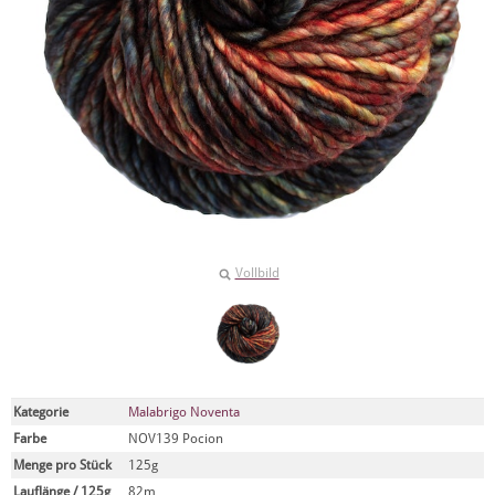
Vollbild
Kategorie
Malabrigo Noventa
Farbe
NOV139 Pocion
Menge pro Stück
125g
Lauflänge / 125g
82m