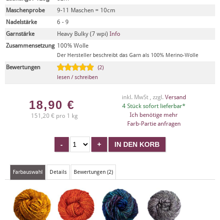
Maschenprobe
9-11 Maschen = 10cm
Nadelstärke
6 - 9
Garnstärke
Heavy Bulky (7 wpi)
Info
Zusammensetzung
100% Wolle
Der Hersteller beschreibt das Garn als 100% Merino-Wolle
Bewertungen
(2)
lesen / schreiben
inkl. MwSt , zzgl.
Versand
18,90
€
4 Stück sofort lieferbar*
Ich benötige mehr
151,20 € pro 1 kg
Farb-Partie anfragen
Farbauswahl
Details
Bewertungen (2)