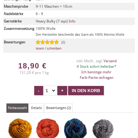
Maschenprobe
9-11 Maschen = 10cm
Nadelstärke
6 - 9
Garnstärke
Heavy Bulky (7 wpi)
Info
Zusammensetzung
100% Wolle
Der Hersteller beschreibt das Garn als 100% Merino-Wolle
Bewertungen
(2)
lesen / schreiben
inkl. MwSt , zzgl.
Versand
18,90
€
4 Stück sofort lieferbar*
Ich benötige mehr
151,20 € pro 1 kg
Farb-Partie anfragen
Farbauswahl
Details
Bewertungen (2)