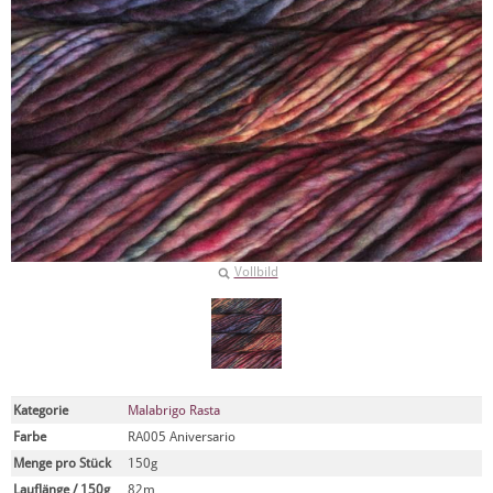
Vollbild
Kategorie
Malabrigo Rasta
Farbe
RA005 Aniversario
Menge pro Stück
150g
Lauflänge / 150g
82m