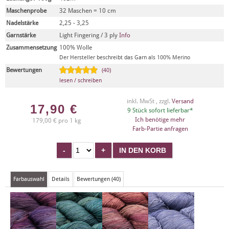
Maschenprobe
32 Maschen = 10 cm
Nadelstärke
2,25 - 3,25
Garnstärke
Light Fingering / 3 ply
Info
Zusammensetzung
100% Wolle
Der Hersteller beschreibt das Garn als 100% Merino
Bewertungen
(40)
lesen / schreiben
inkl. MwSt , zzgl.
Versand
17,90
€
9 Stück sofort lieferbar*
Ich benötige mehr
179,00 € pro 1 kg
Farb-Partie anfragen
Farbauswahl
Details
Bewertungen (40)