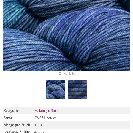
Vollbild
Kategorie
Malabrigo Sock
Farbe
SW856 Azules
Menge pro Stück
100g
Lauflänge / 100g
402m