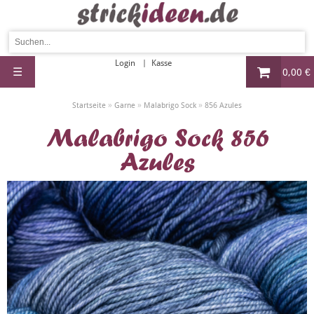
Login
Kasse
☰
0,00 €
»
»
»
Startseite
Garne
Malabrigo Sock
856 Azules
Malabrigo Sock 856
Azules