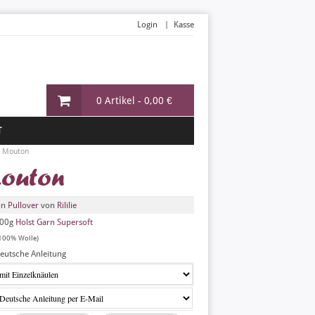
Login
Kasse
0 Artikel -
0,00 €
T
n Mouton
Mouton
in
Pullover
von
Rililie
00g
Holst Garn Supersoft
100% Wolle)
eutsche Anleitung