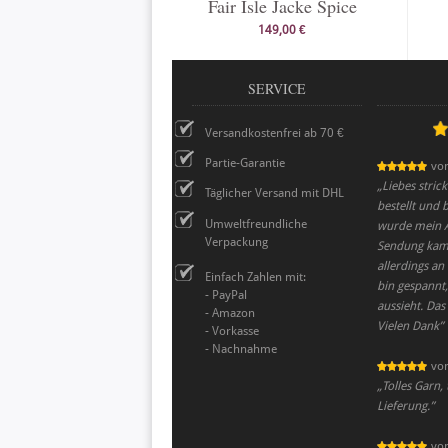
Fair Isle Jacke Spice
149,00 €
SERVICE
Versandkostenfrei ab 70 €
Partie-Garantie
vo
„
Liebes stric
Täglicher Versand mit DHL
bestellt und 
Umweltfreundliche
wurde mein A
Verpackung
Sendung kam 
allerdings an
Einfach Zahlen mit:
bin gespannt
- PayPal
aussieht. Das
- Amazon
Vielen Dank
”
- Vorkasse
- Nachnahme
vo
„
Tolles Garn, 
Lieferung.
”
vo