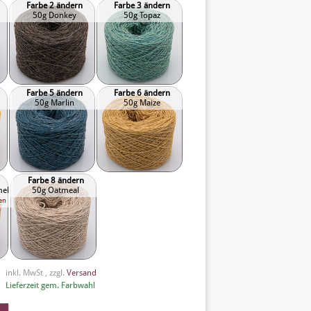
Farbe 2 ändern
Farbe 3 ändern
50g Donkey
50g Topaz
Farbe 5 ändern
Farbe 6 ändern
50g Marlin
50g Maize
Farbe 8 ändern
mel
50g Oatmeal
en
inkl. MwSt , zzgl.
Versand
Lieferzeit gem. Farbwahl