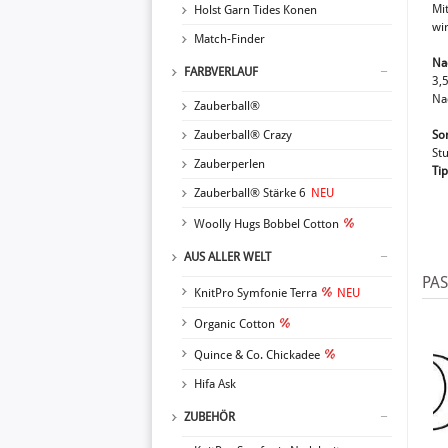
Mit
Holst Garn Tides Konen
wir
Match-Finder
Na
FARBVERLAUF
3,
Na
Zauberball®
Zauberball® Crazy
So
St
Zauberperlen
Tip
Zauberball® Stärke 6
NEU
Woolly Hugs Bobbel Cotton
AUS ALLER WELT
PA
KnitPro Symfonie Terra
NEU
Organic Cotton
Quince & Co. Chickadee
Hifa Ask
ZUBEHÖR