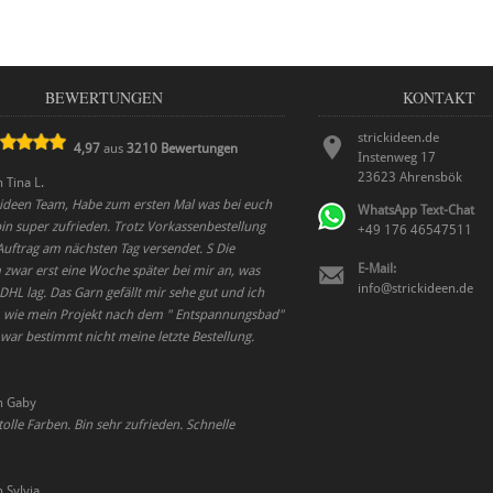
BEWERTUNGEN
KONTAKT
strickideen.de
4,97
aus
3210
Bewertungen
Instenweg 17
23623
Ahrensbök
n
Tina L.
kideen Team, Habe zum ersten Mal was bei euch
WhatsApp Text-Chat
bin super zufrieden. Trotz Vorkassenbestellung
+49 176 46547511
uftrag am nächsten Tag versendet. S Die
E-Mail:
zwar erst eine Woche später bei mir an, was
info@strickideen.de
 DHL lag. Das Garn gefällt mir sehe gut und ich
, wie mein Projekt nach dem " Entspannungsbad"
 war bestimmt nicht meine letzte Bestellung.
n
Gaby
tolle Farben. Bin sehr zufrieden. Schnelle
n
Sylvia