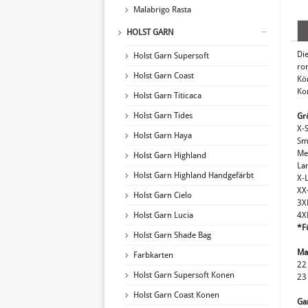
Malabrigo Rasta
HOLST GARN
Die
Holst Garn Supersoft
ro
Holst Garn Coast
Kö
Ko
Holst Garn Titicaca
Holst Garn Tides
Gr
X-
Holst Garn Haya
Sm
Me
Holst Garn Highland
La
Holst Garn Highland Handgefärbt
X-
XX
Holst Garn Cielo
3X
Holst Garn Lucia
4X
*F
Holst Garn Shade Bag
Ma
Farbkarten
22
Holst Garn Supersoft Konen
23
Holst Garn Coast Konen
Ga