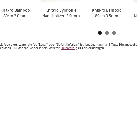
KnitPro Bamboo
KnitPro Symfonie
KnitPro Bamboo
80cm 3,0mm
Nadelspitzen 3,0 mm
80cm 3,5mm
N
Lieferzeit von Ware, die "auf Lager" oder "Sofort lieferbar" ist, beträgt maximal 2 Tage. Die angege
chlands. Für andere Länder ist ein weiterer
Lieferverzug
zu berücksichtigen.