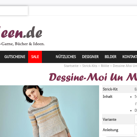
GUTSCHEINE
SALE
NÜTZLICHES
DESIGNER
BILDER
KONTAK
»
»
»
Startseite
Strick-Kits
Rililie
Dessine-Moi U
Dessine-Moi Un 
Strick-Kit
E
Inhalt
5
(
D
Variante
Anleitung