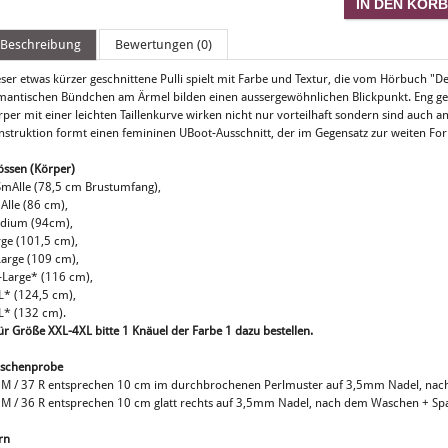
Beschreibung
Bewertungen (0)
ser etwas kürzer geschnittene Pulli spielt mit Farbe und Textur, die vom Hörbuch "Der
mantischen Bündchen am Ärmel bilden einen aussergewöhnlichen Blickpunkt. Eng ge
rper mit einer leichten Taillenkurve wirken nicht nur vorteilhaft sondern sind auch
nstruktion formt einen femininen UBoot-Ausschnitt, der im Gegensatz zur weiten Form
össen (Körper)
SmAlle (78,5 cm Brustumfang),
Alle (86 cm),
dium (94cm),
rge (101,5 cm),
Large (109 cm),
-Large* (116 cm),
L* (124,5 cm),
L* (132 cm).
ür Größe XXL-4XL bitte 1 Knäuel der Farbe 1 dazu bestellen.
schenprobe
 M / 37 R entsprechen 10 cm im durchbrochenen Perlmuster auf 3,5mm Nadel, nac
 M / 36 R entsprechen 10 cm glatt rechts auf 3,5mm Nadel, nach dem Waschen + S
rn