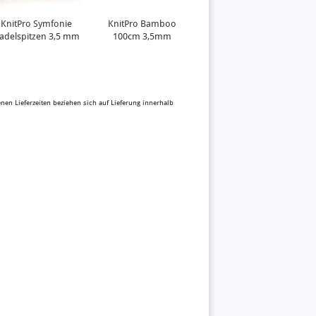
KnitPro Symfonie
KnitPro Bamboo
KnitPro Bamboo
adelspitzen 3,5 mm
100cm 3,5mm
80cm 4,00mm
benen Lieferzeiten beziehen sich auf Lieferung innerhalb