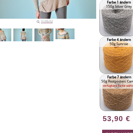
Farbe 1 ändern
150g Silver Grey
Vollbild
Farbe 4 ändern
50g Sunrise
Farbe 7 ändern
50g Restposten: Ca
verfügbare Farbe wähl
53,90
€