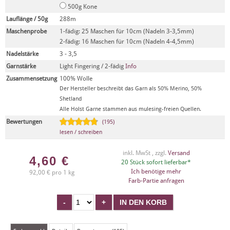
500g Kone
Lauflänge / 50g
288m
Maschenprobe
1-fädig: 25 Maschen für 10cm (Nadeln 3-3,5mm)
2-fädig: 16 Maschen für 10cm (Nadeln 4-4,5mm)
Nadelstärke
3 - 3,5
Garnstärke
Light Fingering / 2-fädig
Info
Zusammensetzung
100% Wolle
Der Hersteller beschreibt das Garn als 50% Merino, 50%
Shetland
Alle Holst Garne stammen aus mulesing-freien Quellen.
Bewertungen
(195)
lesen / schreiben
inkl. MwSt , zzgl.
Versand
4,60
€
20 Stück sofort lieferbar*
Ich benötige mehr
92,00 € pro 1 kg
Farb-Partie anfragen