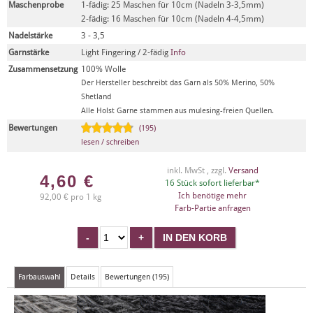
Maschenprobe
1-fädig: 25 Maschen für 10cm (Nadeln 3-3,5mm)
2-fädig: 16 Maschen für 10cm (Nadeln 4-4,5mm)
Nadelstärke
3 - 3,5
Garnstärke
Light Fingering / 2-fädig
Info
Zusammensetzung
100% Wolle
Der Hersteller beschreibt das Garn als 50% Merino, 50%
Shetland
Alle Holst Garne stammen aus mulesing-freien Quellen.
Bewertungen
(195)
lesen / schreiben
inkl. MwSt , zzgl.
Versand
4,60
€
16 Stück sofort lieferbar*
Ich benötige mehr
92,00 € pro 1 kg
Farb-Partie anfragen
Farbauswahl
Details
Bewertungen (195)