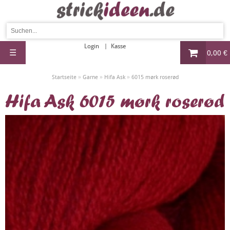
Login
Kasse
☰
0,00 €
»
»
»
Startseite
Garne
Hifa Ask
6015 mørk roserød
Hifa Ask 6015 mørk roserød