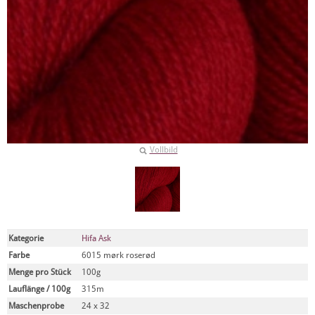
Vollbild
Kategorie
Hifa Ask
Farbe
6015 mørk roserød
Menge pro Stück
100g
Lauflänge / 100g
315m
Maschenprobe
24 x 32