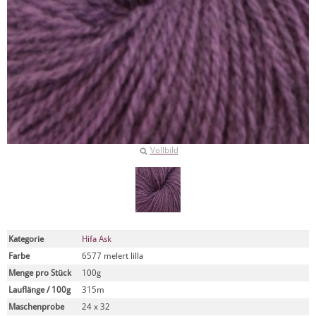
Vollbild
Kategorie
Hifa Ask
Farbe
6577 melert lilla
Menge pro Stück
100g
Lauflänge / 100g
315m
Maschenprobe
24 x 32