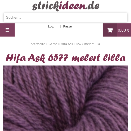
Login
Kasse
☰
0,00 €
»
»
»
Startseite
Garne
Hifa Ask
6577 melert lilla
Hifa Ask 6577 melert lilla