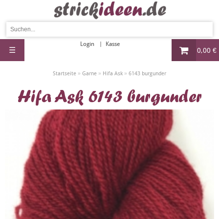
Login
Kasse
☰
0,00 €
»
»
»
Startseite
Garne
Hifa Ask
6143 burgunder
Hifa Ask 6143 burgunder