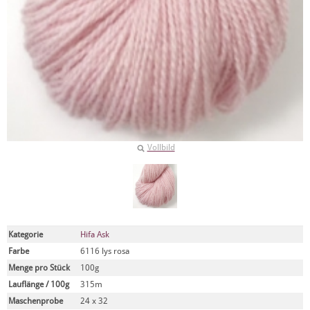
Vollbild
Kategorie
Hifa Ask
Farbe
6116 lys rosa
Menge pro Stück
100g
Lauflänge / 100g
315m
Maschenprobe
24 x 32