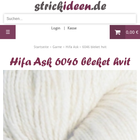
Login
Kasse
☰
0,00 €
»
»
»
Startseite
Garne
Hifa Ask
6046 bleket hvit
Hifa Ask 6046 bleket hvit