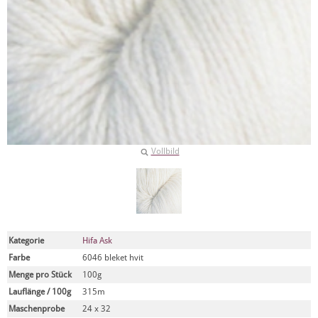
Vollbild
Kategorie
Hifa Ask
Farbe
6046 bleket hvit
Menge pro Stück
100g
Lauflänge / 100g
315m
Maschenprobe
24 x 32