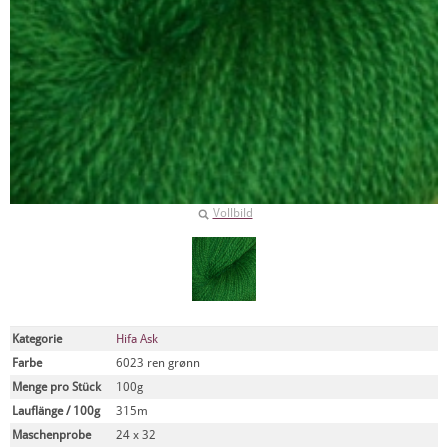
Vollbild
Kategorie
Hifa Ask
Farbe
6023 ren grønn
Menge pro Stück
100g
Lauflänge / 100g
315m
Maschenprobe
24 x 32