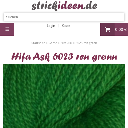
Login
Kasse
☰
0,00 €
»
»
»
Startseite
Garne
Hifa Ask
6023 ren grønn
Hifa Ask 6023 ren grønn