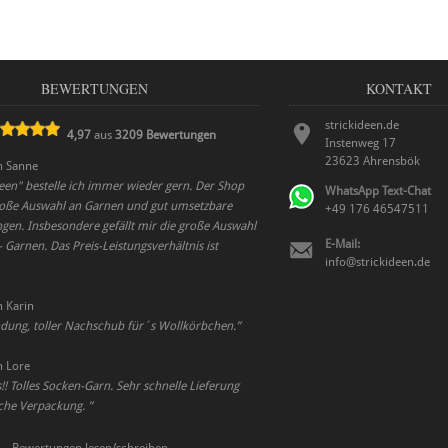
BEWERTUNGEN
KONTAKT
strickideen.de
4,97
aus
3209
Bewertungen
Instenweg 17
23623
Ahrensbök
n
Sanne
deen" bestelle ich immer wieder gern. Der Shop
WhatsApp Text-Chat
große Auswahl an Garnen und gut umsetzbare
+49 176 46547511
ngen. Insbesondere gefällt mir die große Auswahl
E-Mail:
 Garnen. Das Preis-Leistungsverhältnis ist
info@strickideen.de
n
Karin
ndung, toller Nachschub für´s Wollkörbchen.
”
n
Lore
s!! Tolles Socken-Garn. Sehr schnelle Lieferung
che Verpackung.
”