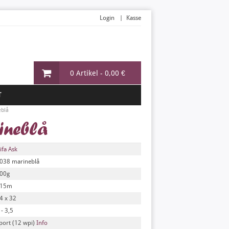
Login
Kasse
0 Artikel -
0,00 €
T
eblå
ineblå
ifa Ask
038 marineblå
00g
15m
4 x 32
 - 3,5
port (12 wpi)
Info