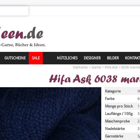
GUTSCHEINE
SALE
NÜTZLICHES
DESIGNER
BILDER
KONTAK
»
»
»
Startseite
Garne
Hifa Ask
6038 marin
Hifa Ask 6038 mar
Kategorie
H
Farbe
6
Menge pro Stück
1
Lauflänge / 100g
3
Maschenprobe
2
Nadelstärke
3
Garnstärke
S