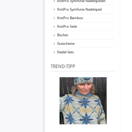
KnitPro Symfonie Nadelspitzen
KnitPro Symfonie Nadelspiel
KnitPro Bamboo
KnitPro Seile
Bücher
Gutscheine
Nadel-Sets
TREND-TIPP