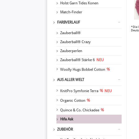
Holst Garn Tides Konen
Match-Finder
FARBVERLAUF
*Die 
Deuts
Zauberball®
Zauberball® Crazy
Zauberperlen
Zauberball® Stärke 6
NEU
Woolly Hugs Bobbel Cotton
AUS ALLER WELT
KnitPro Symfonie Terra
NEU
Organic Cotton
Quince & Co. Chickadee
Hifa Ask
ZUBEHÖR