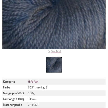
Vollbild
Kategorie
Hifa Ask
Farbe
6051 mørk grå
Menge pro Stück
100g
Lauflänge / 100g
315m
Maschenprobe
24 x 32