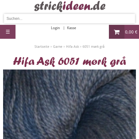
Login
Kasse
☰
0,00 €
»
»
»
Startseite
Garne
Hifa Ask
6051 mørk grå
Hifa Ask 6051 mørk grå